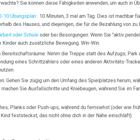
wachte? Sie können diese Fähigkeiten anwenden, um auch in Üb
0-10 Übungsplan
: 10 Minuten, 3 mal am Tag. Dies ist machbar fü
rhalb des Hauses, und diejenigen, die für die Bezahlung von zu 
Arbeit oder Schule
oder bei Besorgungen. Wenn Sie "aktiv pendel
Kinder auch zusätzliche Bewegung. Win-Win.
ten Bereitschaftsräume: Nimm die Treppe statt des Aufzugs; Par
ndung eines Schrittzählers oder eines anderen Aktivitäts-Tracke
nutzen.
zen: Gehen Sie zügig um den Umfang des Spielplatzes herum, wäh
 machen Sie Ausfallschritte und Kniebeugen, während Sie im Fam
hes, Planks oder Push-ups, während du fernsiehst (oder wie frü
ind feststeckst, das nicht ohne dich in der Nähe einschläft).