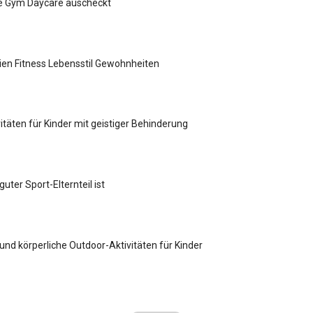
e Gym Daycare auscheckt
ien Fitness Lebensstil Gewohnheiten
vitäten für Kinder mit geistiger Behinderung
uter Sport-Elternteil ist
 und körperliche Outdoor-Aktivitäten für Kinder