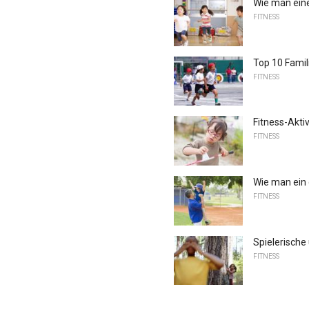
Wie man ein
FITNESS
Top 10 Famil
FITNESS
Fitness-Akti
FITNESS
Wie man ein g
FITNESS
Spielerische
FITNESS