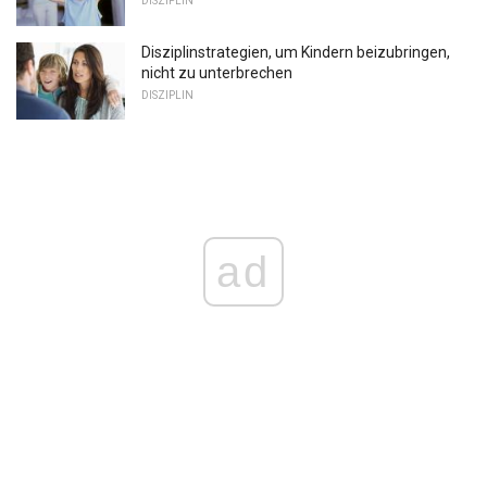
DISZIPLIN
Disziplinstrategien, um Kindern beizubringen,
nicht zu unterbrechen
DISZIPLIN
ad