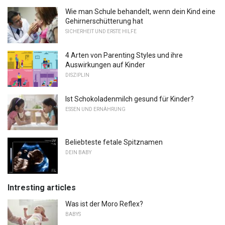
Wie man Schule behandelt, wenn dein Kind eine
Gehirnerschütterung hat
SICHERHEIT UND ERSTE HILFE
4 Arten von Parenting Styles und ihre
Auswirkungen auf Kinder
DISZIPLIN
Ist Schokoladenmilch gesund für Kinder?
ESSEN UND ERNÄHRUNG
Beliebteste fetale Spitznamen
DEIN BABY
Intresting articles
Was ist der Moro Reflex?
BABYS