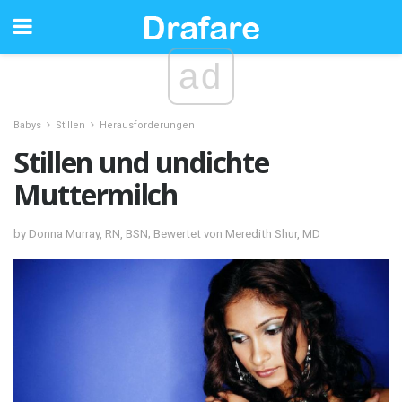
ad
Babys
Stillen
Herausforderungen
Stillen und undichte
Muttermilch
by Donna Murray, RN, BSN; Bewertet von Meredith Shur, MD