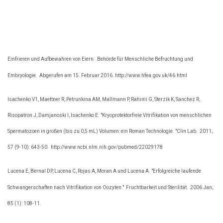
Einfrieren und Aufbewahren von Eiern.
Behörde für Menschliche Befruchtung und
Embryologie.
Abgerufen am 15. Februar 2016. http://www.hfea.gov.uk/46.html
Isachenko V1, Maettner R, Petrunkina AM, Mallmann P, Rahimi G, Sterzik K, Sanchez R,
Risopatron J, Damjanoski I, Isachenko E. "Kryoprotektorfreie Vitrifikation von menschlichen
Spermatozoen in großen (bis zu 0,5 mL) Volumen: ein Roman Technologie. "Clin Lab.
2011;
57 (9-10): 643-50.
http://www.ncbi.nlm.nih.gov/pubmed/22029178
Lucena E, Bernal DP, Lucena C, Rojas A, Moran A und Lucena A. "Erfolgreiche laufende
Schwangerschaften nach Vitrifikation von Oozyten."
Fruchtbarkeit und Sterilität.
2006 Jan;
85 (1): 108-11.