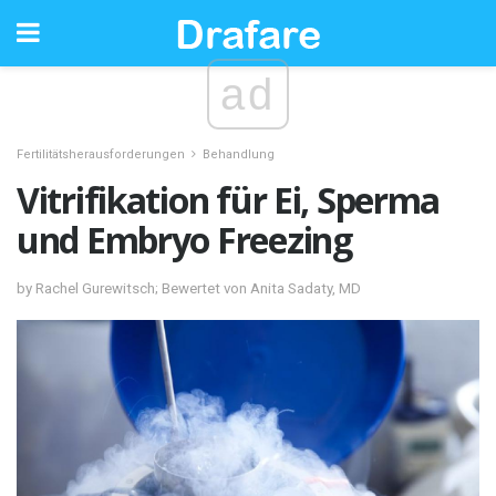
ad
Fertilitätsherausforderungen
Behandlung
Vitrifikation für Ei, Sperma
und Embryo Freezing
by Rachel Gurewitsch; Bewertet von Anita Sadaty, MD