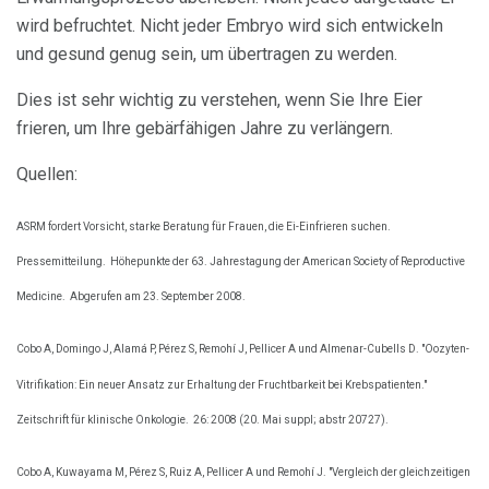
wird befruchtet. Nicht jeder Embryo wird sich entwickeln
und gesund genug sein, um übertragen zu werden.
Dies ist sehr wichtig zu verstehen, wenn Sie Ihre Eier
frieren, um Ihre gebärfähigen Jahre zu verlängern.
Quellen:
ASRM fordert Vorsicht, starke Beratung für Frauen, die Ei-Einfrieren suchen.
Pressemitteilung.
Höhepunkte der 63. Jahrestagung der American Society of Reproductive
Medicine.
Abgerufen am 23. September 2008.
Cobo A, Domingo J, Alamá P, Pérez S, Remohí J, Pellicer A und Almenar-Cubells D. "Oozyten-
Vitrifikation: Ein neuer Ansatz zur Erhaltung der Fruchtbarkeit bei Krebspatienten."
Zeitschrift für klinische Onkologie.
26: 2008 (20. Mai suppl; abstr 20727).
Cobo A, Kuwayama M, Pérez S, Ruiz A, Pellicer A und Remohí J. "Vergleich der gleichzeitigen