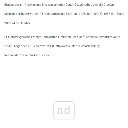
Ergebnisse mit frischen und kryokonservierten Donor-Oozyten, die durch die Cryotop-
Methode vitrifiziert wurden."
Fruchtbarkeit und Sterilität.
2008 Juni;
89 (6): 1657-64.
Epub
2007 24. September.
Ei, Eierstockgewebe, Embryo und Sperma Einfrieren.
Das Unfruchtbarkeitszentrum von St.
Louis.
Abgerufen 23. September 2008. http://www.infertile.com/infertility-
treatments/freeze.htm#vitrification
ad