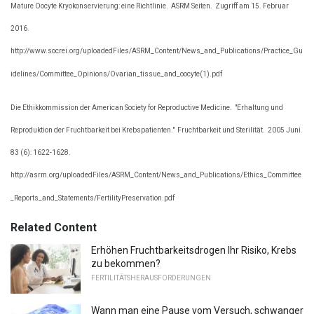
Mature Oocyte Kryokonservierung: eine Richtlinie.
ASRM Seiten.
Zugriff am 15. Februar
2016.
http://www.socrei.org/uploadedFiles/ASRM_Content/News_and_Publications/Practice_Gu
idelines/Committee_Opinions/Ovarian_tissue_and_oocyte(1).pdf
Die Ethikkommission der American Society for Reproductive Medicine.
"Erhaltung und
Reproduktion der Fruchtbarkeit bei Krebspatienten."
Fruchtbarkeit und Sterilität.
2005 Juni.
83 (6): 1622-1628.
http://asrm.org/uploadedFiles/ASRM_Content/News_and_Publications/Ethics_Committee
_Reports_and_Statements/FertilityPreservation.pdf
Related Content
Erhöhen Fruchtbarkeitsdrogen Ihr Risiko, Krebs
zu bekommen?
FERTILITÄTSHERAUSFORDERUNGEN
Wann man eine Pause vom Versuch, schwanger