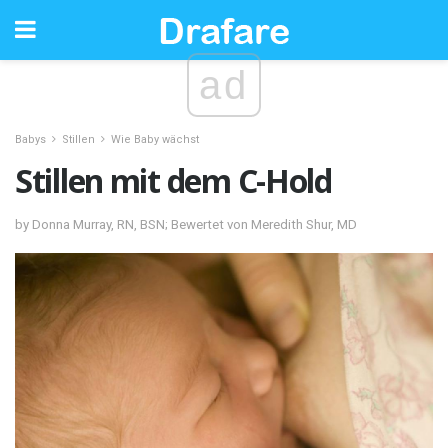
ad
Babys
Stillen
Wie Baby wächst
Stillen mit dem C-Hold
by Donna Murray, RN, BSN; Bewertet von Meredith Shur, MD