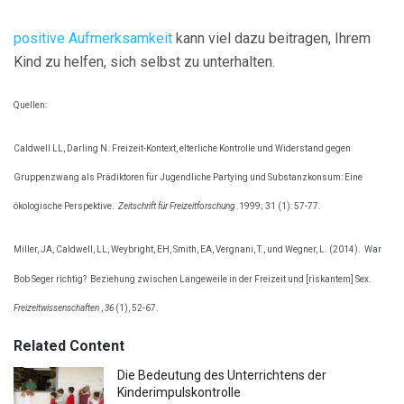
positive Aufmerksamkeit
kann viel dazu beitragen, Ihrem
Kind zu helfen, sich selbst zu unterhalten.
Quellen:
Caldwell LL, Darling N. Freizeit-Kontext, elterliche Kontrolle und Widerstand gegen
Gruppenzwang als Prädiktoren für Jugendliche Partying und Substanzkonsum: Eine
ökologische Perspektive.
Zeitschrift für Freizeitforschung
.1999; 31 (1): 57-77.
Miller, JA, Caldwell, LL, Weybright, EH, Smith, EA, Vergnani, T., und Wegner, L. (2014).
War
Bob Seger richtig?
Beziehung zwischen Langeweile in der Freizeit und [riskantem] Sex.
Freizeitwissenschaften
,
36
(1), 52-67.
Related Content
Die Bedeutung des Unterrichtens der
Kinderimpulskontrolle