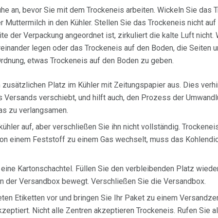
he an, bevor Sie mit dem Trockeneis arbeiten. Wickeln Sie das T
er Muttermilch in den Kühler. Stellen Sie das Trockeneis nicht au
te der Verpackung angeordnet ist, zirkuliert die kalte Luft nicht
reinander legen oder das Trockeneis auf den Boden, die Seiten 
 Ordnung, etwas Trockeneis auf den Boden zu geben.
zusätzlichen Platz im Kühler mit Zeitungspapier aus. Dies verhi
 Versands verschiebt, und hilft auch, den Prozess der Umwand
Gas zu verlangsamen.
ühler auf, aber verschließen Sie ihn nicht vollständig. Trockenei
von einem Feststoff zu einem Gas wechselt, muss das Kohlendi
n eine Kartonschachtel. Füllen Sie den verbleibenden Platz wieder
r in der Versandbox bewegt. Verschließen Sie die Versandbox.
eten Etiketten vor und bringen Sie Ihr Paket zu einem Versandze
zeptiert. Nicht alle Zentren akzeptieren Trockeneis. Rufen Sie a