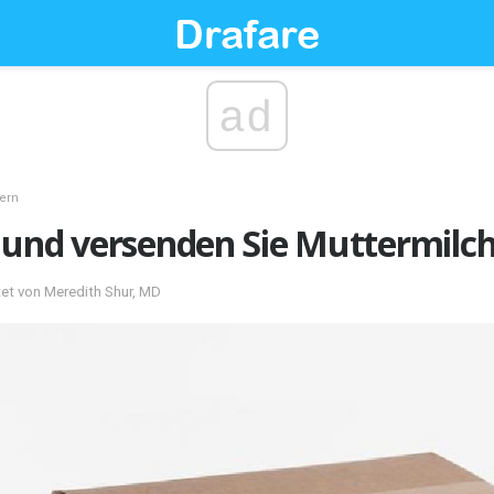
ad
ern
 und versenden Sie Muttermilc
et von Meredith Shur, MD