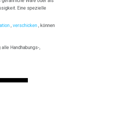
 gefährliche Ware oder als
sigkeit. Eine spezielle
ation
,
verschicken
, können
g alle Handhabungs-,