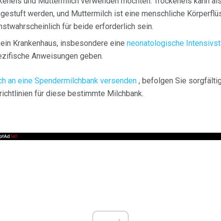
eneis und Muttermilch verwenden möchten. Trockeneis kann als
ngestuft werden, und Muttermilch ist eine menschliche Körperflüs
twahrscheinlich für beide erforderlich sein.
 ein Krankenhaus, insbesondere eine
neonatologische Intensivst
pezifische Anweisungen geben.
lch an eine Spendermilchbank versenden
, befolgen Sie sorgfälti
ichtlinien für diese bestimmte Milchbank.