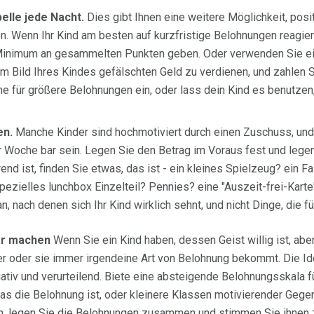
elle jede Nacht.
Dies gibt Ihnen eine weitere Möglichkeit, posi
n. Wenn Ihr Kind am besten auf kurzfristige Belohnungen reagier
 Minimum an gesammelten Punkten geben. Oder verwenden Sie ei
m Bild Ihres Kindes gefälschten Geld zu verdienen, und zahlen S
e für größere Belohnungen ein, oder lass dein Kind es benutze
en.
Manche Kinder sind hochmotiviert durch einen Zuschuss, und f
Woche bar sein. Legen Sie den Betrag im Voraus fest und legen
end ist, finden Sie etwas, das ist - ein kleines Spielzeug? ein
ezielles lunchbox Einzelteil? Pennies? eine "Auszeit-frei-Karte
, nach denen sich Ihr Kind wirklich sehnt, und nicht Dinge, die f
ar machen
Wenn Sie ein Kind haben, dessen Geist willig ist, abe
 er oder sie immer irgendeine Art von Belohnung bekommt. Die Ide
egativ und verurteilend. Biete eine absteigende Belohnungsskala f
as die Belohnung ist, oder kleinere Klassen motivierender Gege
nn, legen Sie die Belohnungen zusammen und stimmen Sie ihnen z