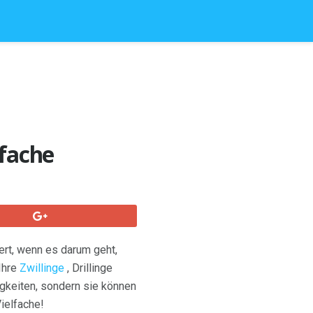
lfache
ert, wenn es darum geht,
Ihre
Zwillinge
, Drillinge
igkeiten, sondern sie können
Vielfache!