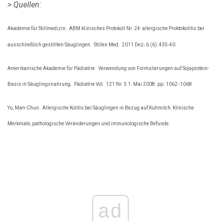
> Quellen:
Akademie für Stillmedizin.
ABM klinisches Protokoll Nr. 24: allergische Proktokolitis bei
ausschließlich gestillten Säuglingen.
Stillen Med.
2011 Dez; 6 (6): 435-40.
Amerikanische Akademie für Pädiatrie.
Verwendung von Formulierungen auf Sojaprotein-
Basis in Säuglingsnahrung.
Pädiatrie Vol.
121 Nr. 5 1. Mai 2008. pp. 1062 -1068
Yu, Man-Chun.
Allergische Kolitis bei Säuglingen in Bezug auf Kuhmilch: Klinische
Merkmale, pathologische Veränderungen und immunologische Befunde.
ad