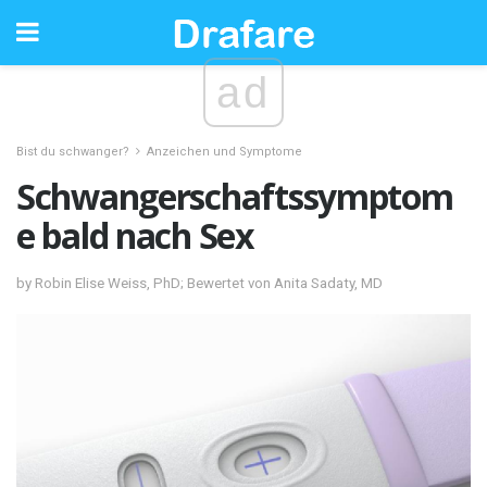
ad
Bist du schwanger?
Anzeichen und Symptome
Schwangerschaftssymptom
e bald nach Sex
by Robin Elise Weiss, PhD; Bewertet von Anita Sadaty, MD