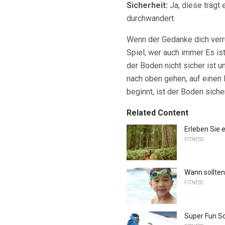
Sicherheit:
Ja, diese trägt 
durchwandert.
Wenn der Gedanke dich verr
Spiel, wer auch immer Es ist
der Boden nicht sicher ist 
nach oben gehen, auf einen 
beginnt, ist der Boden siche
Related Content
Erleben Sie
FITNESS
Wann sollte
FITNESS
Super Fun S