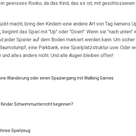
ein gewisses Risiko, da das Kind, das es ist, mit geschlossenen
ückt macht, bring den Kindern eine andere Art von Tag namens U
, beginnt das Spiel mit "Up" oder "Down". Wenn sie "nach unten" 
und jeder Spieler auf dem Boden markiert werden kann. Um sicher
Baumstumpf, eine Parkbank, eine Spielplatzstruktur usw. Oder w
r und alles andere nicht. Und alle Augen bleiben offen!
 eine Wanderung oder einen Spaziergang mit Walking Games
n Kinder Schwimmunterricht beginnen?
chnee Spielzeug