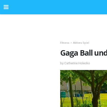
Fitness
Aktives Spiel
Gaga Ball und
by Catherine Holecko