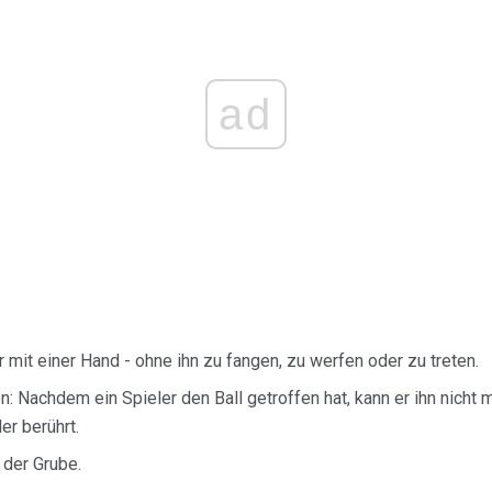
ad
r mit einer Hand - ohne ihn zu fangen, zu werfen oder zu treten.
 Nachdem ein Spieler den Ball getroffen hat, kann er ihn nicht m
er berührt.
 der Grube.