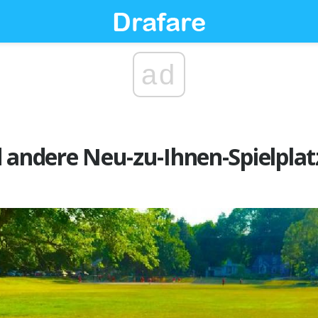
ad
 andere Neu-zu-Ihnen-Spielplat