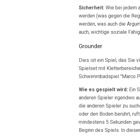
Sicherheit:
Wie bei jedem a
werden (was gegen die Regel
werden, was auch die Argume
auch, wichtige soziale Fähig
Grounder
Dies ist ein Spiel, das Sie v
Spielset mit Kletterbereich
Schwimmbadspiel "Marco Po
Wie es gespielt wird:
Ein S
anderen Spieler irgendwo au
die anderen Spieler zu such
oder den Boden berührt, ruf
mindestens 5 Sekunden gewa
Beginn des Spiels. In diese